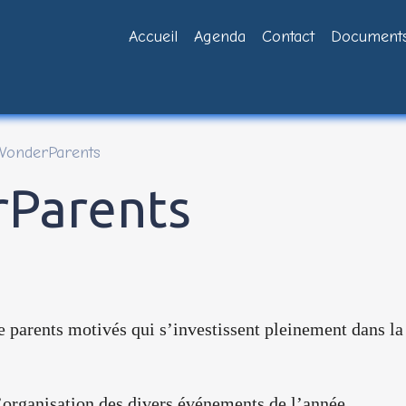
Accueil
Agenda
Contact
Documents
WonderParents
rParents
 ​parents​ ​motivés qui ​s’investissent pleinement​ ​dans​ ​la​
’organisation des divers événements ​de l’année 