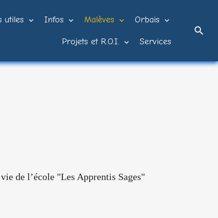
 utiles
Infos
Malèves
Orbais
Projets et R.O.I.
Services
 ​vie​ ​de​ ​l’école "Les Apprentis Sages"