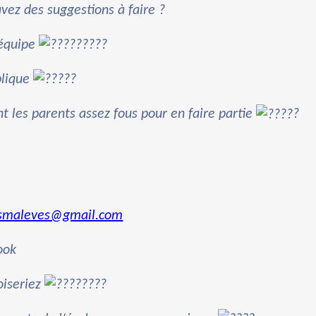
vez des suggestions à faire ?
’équipe
?
plique
?
 les parents assez fous pour en faire partie
?
smaleves@gmail.com
ook
oiseriez