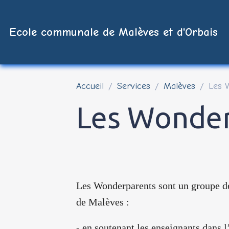
Ecole communale de Malèves et d'Orbais
Accueil
Services
Malèves
Les 
Les Wonde
Les​ ​Wonderparents​ ​sont​ ​un groupe de​
de Malèves :
- en soutenant les enseignants dans l